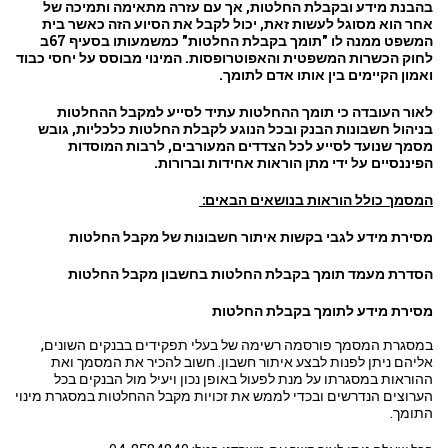
בהבנת מידע ובקבלת החלטות, אך עם עזרה מתאימה ותמיכה של
אחר הוא מסוגל לעשות זאת, יכול לקבל את הסיוע הזה כאשר בית
המשפט ממנה לו "תומך בקבלת החלטות" כמשמעותו בסעיף 67ב
לחוק הכשרות המשפטית והאפוטרופסות. המינוי מבוסס על יחסי כבוד
ואמון הקיימים בין אותו אדם לתומך.
לאור העובדה כי תומך ההחלטות עתיד לסייע למקבל ההחלטות
בניהול חשבונות הבנק ובכל הנוגע לקבלת החלטות כלכליות, גובש
מסמך שנועד לסייע לכל הצדדים המעורבים, לרבות המוסדות
הפיננסיים על ידי מתן הוראות אחידות וברורות.
המסמך כולל הוראות בנושאים הבאים:
מסירת מידע לגבי בקשות איתור חשבונות של מקבל החלטות
הסדרת מעמד תומך בקבלת החלטות בחשבון מקבל החלטות
מסירת מידע לתומך בקבלת החלטות
במסגרת המסמך פורסמה רשימה של בעלי תפקידים בבנקים השונים,
אליהם ניתן לפנות לבצע איתור חשבון. חשוב להכיר את המסמך ואת
ההוראות במסגרתו על מנת לפעול באופן נכון ויעיל מול הבנקים בכל
הערוצים הנדרשים ובכדי לממש את זכויות מקבל ההחלטות במסגרת מינוי
התומך.