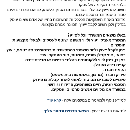
בלתי נפרד מקיומה של עסקה.
חשוב להתייעץ עם עו"ד בטרם נחתם מסמך כלשהו, גם אם הצדדים אינם
סבורים שמדובר בהסכם עצמו.
מדובר באחת העסקאות הכלכליות החשובות בחייו של אדם שאינו עוסק
בנדל"ן ולכן חשוב לקבל ייעוץ והכוונה מגורם מקצועי.
באלו נושאים המשרד יוכל לסייע?
המשרד מעניק ייעוץ וליווי משפטי שוטף לעסקים ולבעלי מקצועות
חופשיים.
ניתן לקבל ייעוץ וליווי משפטי בהתקשרויות בתחומים: סטרטאפ, ייעוץ
רפואי, חוזי קבלן שונים, הזמנות, חוזי העסקה ועוד.
כמן כן, ניתן ליווי ללקוחותינו בהליכי רכישת או מכירת דירה.
קניית דירה מקבלן.
הקמת חברה
פירוק חברה (מרצון, באמצעות בית משפט)
פיצויים לעובדים מביטוח לאומי לאחר קבלת צו פירוק
הסכמי זוגיות, חיים משותפים, פרידות וגירושין
במשרד אנו מלווים אנשים פרטיים ועסקים.
למידע נוסף ולמאמרים בנושאים אלה -
קרא עוד
לתיאום פגישת ייעוץ -
השאר פרטים ונחזור אליך