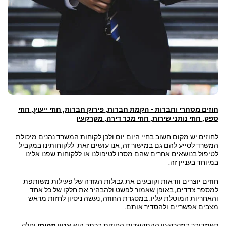
חוזים מסחרי וחברות - הקמת חברות, פירוק חברות, חוזי ייעוץ, חוזי
ספק, חוזי נותני שירות, חוזי מכר דירה, מקרקעין
לחוזים יש מקום חשוב בחיי היום יום ולכן לקוחות המשרד נהנים מיכולת
המשרד לסייע להם גם במישור זה, אנו עושים זאת ללקוחותינו במקביל
לטיפול בנושאים אחרים שהם מסרו לטיפולנו או ללקוחות שפנו אלינו
במיוחד בעניין זה.
חוזים יוצרים וודאות וקובעים את גבולות הגזרה של פעילות משותפת
למספר צדדים, באופן שאמור לפשט ולהבהיר את חלקו של כל אחד
והאחריות המוטלת עליו. במסגרת החוזה, נעשה ניסיון לחזות מראש
מצבים אפשריים ולהסדיר אותם.
כשמדובר במקרקעין ההתקשרות החוזית בכתב היא
עניין מהותי
וחלק