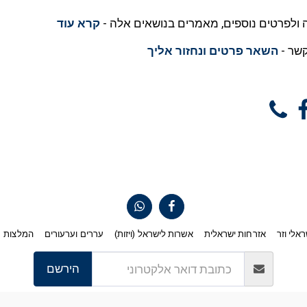
ולפרטים נוספים, מאמרים בנושאים אלה -
קרא עוד
קשר -
השאר פרטים ונחזור אליך
ראלי וזר
אזרחות ישראלית
אשרות לישראל (ויזות)
עררים וערעורים
המלצות
הירשם
זכויות יוצרים © 2026 כל הזכויות שמורות -
מאיה וייס-טמיר משרד עו"ד גישור ונוטריון