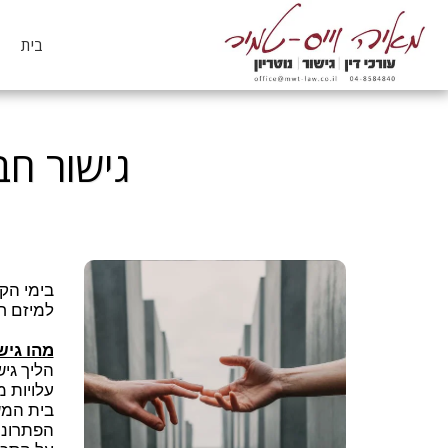
בית
גישור חב
בימי הק
למיזם ח
מהו גיש
הליך גי
עלויות 
בית המש
הפתרונו