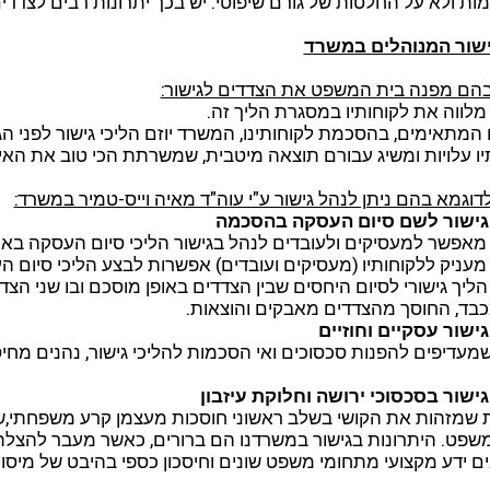
ת ולא על החלטות של גורם שיפוטי. יש בכך יתרונות רבים לצדדים 
ישור המנוהלים במשרד
הם מפנה בית המשפט את הצדדים לגישור:
לווה את לקוחותיו במסגרת הליך זה.
המתאימים, בהסכמת לקוחותינו, המשרד יוזם הליכי גישור לפני 
יו עלויות ומשיג עבורם תוצאה מיטבית, שמשרתת הכי טוב את הא
וגמא בהם ניתן לנהל גישור ע"י עוה"ד מאיה וייס-טמיר במשרד:
 גישור לשם סיום העסקה בהסכמה
אפשר למעסיקים ולעובדים לנהל בגישור הליכי סיום העסקה בא
עניק ללקוחותיו (מעסיקים ועובדים) אפשרות לבצע הליכי סיו
יך גישורי לסיום היחסים שבין הצדדים באופן מוסכם ובו שני הצד
כבד, החוסך מהצדדים מאבקים והוצאות.
גישור עסקיים וחוזיים
מעדיפים להפנות סכסוכים ואי הסכמות להליכי גישור, נהנים מחיס
 גישור בסכסוכי ירושה וחלוקת עיזבון
שמזהות את הקושי בשלב ראשוני חוסכות מעצמן קרע משפחתי,שה
שפט. היתרונות בגישור במשרדנו הם ברורים, כאשר מעבר להצל
 ידע מקצועי מתחומי משפט שונים וחיסכון כספי בהיבט של מיסוי ו