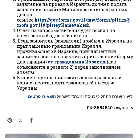
заявление на приезд в Израиль, должен подать
заявление на сайте Министерства иностранных
дел по
ссылке:
https://govforms.gov.il/mw/forms/plitim@
mofa.gov.il#!pirteyHamevakesh
Ответ на запрос заявителя будет послан на
электронный адрес заявителя
Если заявитель (заявители) прибыл в Израиль по
приглашению гражданина Израиля,
проживающего в Израиле, приглашенный
заявитель должен получить приглашение (форму
декларации)
от гражданина Израиля
(как
объясняется в разделе 2) перед заполнением
анкеты.
К анкете нужно приложить копию паспорта и
копию печати, подтверждающей выезд из
Украины
ליעוץ ועזרה בתהליכי כניסה ומעמד בישראל
השאירו פרטים
או התקשרו
04-8584840