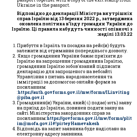
Ukraine in the passport.
Відповідно до декларації Міністра внутрішніх
справ Ізраїлю від 13 березня 2022 р., затверджена
оновлена політика в’їзду громадян України до
Ізраїлю. Ці правила набудуть чинності опівночі з
неділі 13.03.22:
Прибуття в Ізраїль та посадка на рейс(и) будуть
залежати від отримання попереднього дозволу.
Якщо громадянин України бажає приїхати до
Ізраїлю на запрошення громадянина Ізраїлю,
громадянин Ізраїлю зобов'язаний підписати
декларацію для запрошеного на вебсайті
Управління з питань народонаселення та
імміграції за допомогою онлайн-форми за
посиланням
:
https://auth.govforms.gov.il/mw/forms/ILinviting
@piba.gov.il
Громадянин(и) України, який(-і) подає(-ють) заяву
на приїзд до Ізраїлю, повинен подати заяву на
сайті Міністерства закордонних справ за
посиланням:
https://govforms.gov.il/mw/forms/plit
im@mofa.gov.il#!pirteyHamevakesh
Відповідь на запит заявника буде надіслано на
електронну адресу заявника.