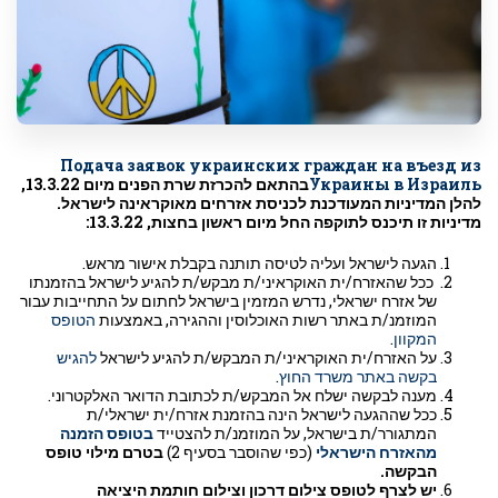
Подача заявок украинских граждан на въезд из
Украины в Израиль
בהתאם להכרזת שרת הפנים מיום 13.3.22,
להלן המדיניות המעודכנת לכניסת אזרחים מאוקראינה לישראל.
מדיניות זו תיכנס לתוקפה החל מיום ראשון בחצות, 13.3.22:
הגעה לישראל ועליה לטיסה תותנה בקבלת אישור מראש.
ככל שהאזרח/ית האוקראיני/ת מבקש/ת להגיע לישראל בהזמנתו
של אזרח ישראלי, נדרש המזמין בישראל לחתום על התחייבות עבור
המוזמנ/ת באתר רשות האוכלוסין וההגירה, באמצעות
הטופס
המקוון
.
על האזרח/ית האוקראיני/ת המבקש/ת להגיע לישראל
להגיש
בקשה באתר משרד החוץ
.
מענה לבקשה ישלח אל המבקש/ת לכתובת הדואר האלקטרוני.
ככל שההגעה לישראל הינה בהזמנת אזרח/ית ישראלי/ת
המתגורר/ת בישראל, על המוזמנ/ת להצטייד
בטופס הזמנה
מהאזרח הישראלי
(כפי שהוסבר בסעיף 2)
בטרם מילוי טופס
הבקשה.
יש לצרף לטופס צילום דרכון וצילום חותמת היציאה