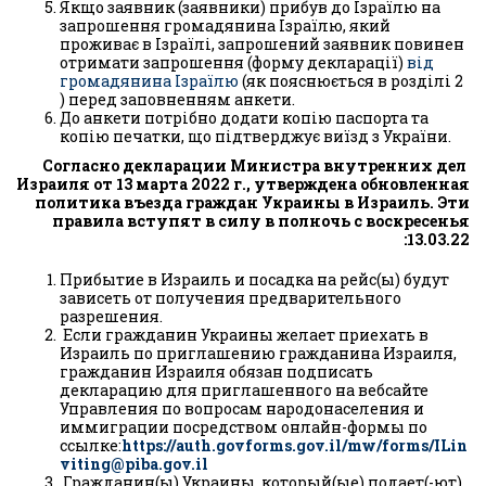
Якщо заявник (заявники) прибув до Ізраїлю на
запрошення громадянина Ізраїлю, який
проживає в Ізраїлі, запрошений заявник повинен
отримати запрошення (форму декларації)
від
громадянина Ізраїлю
(як пояснюється в розділі 2
) перед заповненням анкети.
До анкети потрібно додати копію паспорта та
копію печатки, що підтверджує виїзд з України.
Согласно декларации Министра внутренних дел
Израиля от 13 марта 2022 г., утверждена обновленная
политика въезда граждан Украины в Израиль. Эти
правила вступят в силу в полночь с воскресенья
13.03.22:
Прибытие в Израиль и посадка на рейс(ы) будут
зависеть от получения предварительного
разрешения.
Если гражданин Украины желает приехать в
Израиль по приглашению гражданина Израиля,
гражданин Израиля обязан подписать
декларацию для приглашенного на вебсайте
Управления по вопросам народонаселения и
иммиграции посредством онлайн-формы по
ссылке:
https://auth.govforms.gov.il/mw/forms/ILin
viting@piba.gov.il
Гражданин(ы) Украины, который(ые) подает(-ют)