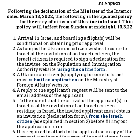
מאוקראינה.
Following the declaration of the Minister of the Interior
dated March 13, 2022, the following is the updated policy
for the entry of citizens of Ukraine into Israel. This
policy will ta
ffect from Sunday at midnight, 13.3.22:
Arrival in Israel and boarding a flight(s) will be
conditional on obtaining prior approval.
As long as the Ukrainian citizen wishes to come to
Israel at the invitation of an Israeli citizen, the
Israeli citizen is required to sign a declaration for
the invitee, on the Population and Immigration
Authority website,
using the online form
.
A Ukrainian citizen(s) applying to come to Israel
must
submit an application
on the Ministry of
Foreign Affairs' website.
A reply to the applicant's request will be sent to the
email address of the applicant.
To the extent that the arrival of the applicant(s) in
Israel is at the invitation of an Israeli citizen
residing in Israel, the invited applicant must obtain
an invitation (declaration form),
from the Israeli
citizen
(as explained in section 2) before filling out
the application form
It is required to attach to the application a copy of the
passport together with a copy of the exit stamp from