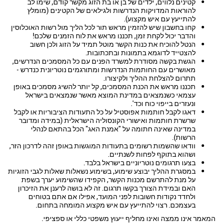
קטינים נלווים, ילדים של בן או בת הזוג מקשר קודם, שימו לב
להוראות המדויקות הנדרשות ולגילאים של הקטינים (מומלץ
להתייעץ עם איש מקצוע).
קחו בחשבון שיש להזמין מראש תור לכל הליך מול רשות האוכלוסין
והדבר יכול לקחת זמן, תכננו מראש את לוח הזמנים שלכם!
הנטל להוכיח את כנות הקשר מוטל תמיד על הזוג ולכן חשוב
להצטייד לדוגמא בתמונות ובתכתובות.
הגשת בקשה מסודרת למשרד הפנים עם כל המסמכים הנדרשים,
מאושרים עם החותמות הנדרשות ומתורגמים נוטריונית כנדרש -
תתרום להצלחת ההליך ולקיצורו.
תכננו מראש את הכנת המסמכים, קל יותר להשיג מסמכים באופן
עצמאי כשנמצאים במדינת המוצא מאשר שנמצאים בישראל
ונעזרים בייפוי כוח וכד'.
דאגו לקבל חותמות אפוסטיל על כל התעודות הציבוריות או לקבל
שרשרת חותמות ואישורי הקונסוליה הישראלית (במידה ומדובר
במדינה שאינה חתומה על "אמנת האג" הכל בהתאם לנהלי
הרשות).
וודאו שהשמות רשומים בתעודות המוגשות באופן זהה לדרכון הזר,
ושהוא בתוקף לפחות לשנתיים.
בצעו תרגומים נוטריוניים בישראל בלבד.
במסגרת ההליך יבוצע שימוע, בשימוע נשאלות שאלות לגבי הזוגיות
על מנת להתרשם מכנות הקשר, הקפידו שהשימוע יערך בשפת
האם ובמידת הצורך בקשו תרגום. זה לא בושה לרענן את הזיכרון
ולחדד נקודות חשובות לפני המועד, אפילו אם אתם בטוחים
בעצמכם. רצוי להתייעץ עם איש מקצוע המומחה בתחום.
המאמר אינו ממצה ואינו מחליף ייעוץ משפטי כללי או ספציפי.