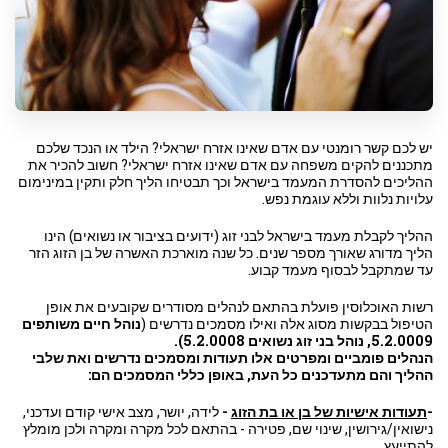
יש לכם קשר רומנטי עם אדם שאינו אזרח ישראלי? הילד או הנכד שלכם
מתכננים להקים משפחה עם אדם שאינו אזרח ישראלי? חשוב להכיר את
ההליכים להסדרת המעמד בישראל וכך תבטיחו הליך חלק ותקין במינימום
עלויות נלוות וללא עוגמת נפש.
ההליך לקבלת מעמד בישראל לבני זוג (ידועים בציבור או נשואים) הינו
הליך מדורג שאורך מספר שנים. כל שנה מוארכת האשרה של בן הזוג הזר
עד שמתקבל לבסוף מעמד קבוע.
רשות האוכלוסין פועלת בהתאם לנהלים מסודרים שקובעים את אופן
הטיפול בבקשות מסוג אלה ואילו מסמכים נדרשים (
נוהל חיים משותפים
5.2.0009, נוהל בני זוג נשואים 5.2.0008).
הנהלים פומביים ומפרטים אלו תעודות ומסמכים נדרשים ואת שלבי
ההליך והם מתעדכנים כל העת,
באופן כללי המסמכים הם:
-
תעודות אישיות של בן או בת הזוג
-
לידה, יושר, מצב אישי קודם ועדכני,
נישואין/גירושין, שינוי שם, פטירה - בהתאם לכל מקרה ומקרה ולכן מומלץ
להתייעץ.