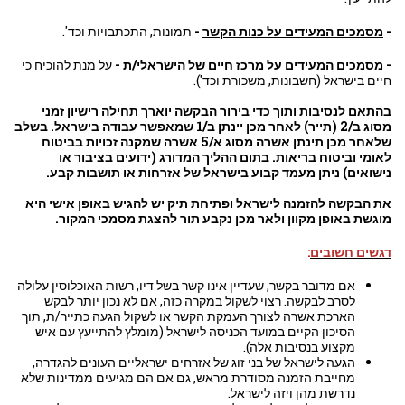
-
מסמכים המעידים על כנות הקשר
-
תמונות, התכתבויות וכד'.
-
מסמכים המעידים על מרכז חיים של הישראלי/ת
-
על מנת להוכיח כי
חיים בישראל (חשבונות, משכורת וכד').
בהתאם לנסיבות ותוך כדי בירור הבקשה יוארך תחילה רישיון זמני
מסוג ב/2 (תייר) לאחר מכן יינתן ב/1 שמאפשר עבודה בישראל. בשלב
שלאחר מכן תינתן אשרה מסוג א/5 אשרה שמקנה זכויות בביטוח
לאומי וביטוח בריאות. בתום ההליך המדורג (ידועים בציבור או
נישואים) ניתן מעמד קבוע בישראל של אזרחות או תושבות קבע.
את הבקשה להזמנה לישראל ופתיחת תיק יש להגיש באופן אישי היא
מוגשת באופן מקוון ולאר מכן נקבע תור להצגת מסמכי המקור.
דגשים חשובים
:
אם מדובר בקשר, שעדיין אינו קשר בשל דיו, רשות האוכלוסין עלולה
לסרב לבקשה. רצוי לשקול במקרה כזה, אם לא נכון יותר לבקש
הארכת אשרה לצורך העמקת הקשר או לשקול הגעה כתייר/ת, תוך
הסיכון הקיים במועד הכניסה לישראל (מומלץ להתייעץ עם איש
מקצוע בנסיבות אלה).
הגעה לישראל של בני זוג של אזרחים ישראליים העונים להגדרה,
מחייבת הזמנה מסודרת מראש, גם אם הם מגיעים ממדינות שלא
נדרשת מהן ויזה לישראל.