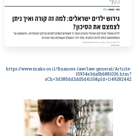
https://www.mako.co.il/finances-law/law-general/Article-
15934e3da5b6881026.htm?
sCh=3d385dd2dd5d4110&pId=1149282442