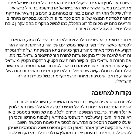
רשות האוכלוסין וההגירה.שיקולי מדיניות ההגירה של מדינת ישראל אינם
מתחשבים במשך השהייה של הזר בישראל או בתקופה בה גדל בישראל
הילד. שיקולי ההגירה, שהם ציבוריים במהותם, בוחנים בין השאר את זיקת
ההורה למדינת המוצא שלו ונותנים לכך עדיפות, למעט, במקרים מיוחדים
וחריגים בהם יש מקום לחרוג מהכלל, כמו למשל במקרים בהם עקרון טובת
הילד יחייב הגעה למסקנה אחרת.
מדובר בטעמים הקשורים בילד עצמו ולא בהורה הזר. לדוגמה, בהתאם
לפסיקה כאשר הילד מקיים קשר ממשי עם שני הוריו, הרחקת ההורה הזר
תקרע את הילד מאחד מהוריו, תוך פגיעה בתא המשפחתי של הילד ומקרה
זה ראוי להגנה על ידי מתן אפשרות להורה הזר להישאר בישראל. בדומה,
אם ההורה הישראלי מקיים קשר הורות עם הקטין, הרחקתו הקטין מישראל
תקרע אותו מאחד מהוריו ועומדת בניגוד לטובתו.דוגמה נוספת היא כאשר
הילד חולה במחלה קשה שהטיפול בה לא ניתן במדינת האזרחות הזרה של
ההורה, או אם יש נסיבות מיוחדות שמתקיימות בשל פטירת ההורה
הישראלי.
נקודות למחשבה
למרות הסיטואציה הקשה בה נמצאת המשפחה, חשוב לזכור שחובת
הוכחת הנסיבות החריגות חלה על מגיש הבקשה ולא על רשות האוכלוסין
או על הוועדה. כך, בתי המשפט יתייחסו לכל טענה של חוסר במסמכים או
ראיות היה והעניין יגיע לבירור משפטי בעתיד.אין לצפות מהרשויות כי הן
יפעלו להשגת המסמכים הנדרשים לבסס את טענות הבקשה. חשוב
שמגיש הבקשה יערוך אותה באופן מנומק ומפורט ושכל המסמכים שניתן
להגיש לשם תמיכה בטענות יצורפו.מומלץ גם לפנות לגורמי מקצוע לשם