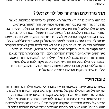
הרלוונטי.
מתי מרחיקים הורה זר של ילד ישראלי?
בני הזוג מחויבים להודיע לרשות האוכלוסין על כל שינוי בנסיבות. כאשר
פוקע הקשר הזוגי בין בני הזוג, פוקעת זכותו של הזר לשהות בישראל.
מקרים אלו יכולים להתרחש בשל פרידה, גירושין או חס וחלילה פטירה.בני
הזוג יזומנו בנפרד ללשכה הרלוונטית, יעברו תשאול וימסרו פרטים. אם
יעלה רושם כי הקשר הופסק או לא קיים יותר כמו במקרה של פטירה, יימסר
מכתב לבן הזוג הזר על חובתו לצאת מישראל. בן הזוג הזר יכול להגיש על
ההחלטה ערר פנימי ולאחר מכן גם להגיש ערר לבית הדין לעררים.במקרים
בהם הקשר הזוגי לא מתקיים יותר, מכל סיבה שהיא, ומעורבים ילדים
משותפים ישראליים המקרה הופך למורכב יותר. במרבית המקרים, אם
ההורה הזר הוא זה שמגדל את הילד, יאלץ הילד לעזוב עם ההורה. עצם
העובדה כי הילד בעל אזרחות ישראלית אינה מקנה להורה שלו מעמד
בישראל לפי החוק והדבר קשה במיוחד, כאשר אנו עדים למקרים בהם
הילדים אינם תינוקות והתערו בחברה הישראלית.
טובת הילד
במקרים בהם קיימות נסיבות חריגות, וברור כי עזיבת הילד עם ההורה הזר
את ישראל תגרום לילד נזק של ממש, ניתן להגיש בקשה מיוחדת ולבקש כי
ההורה הזר יישאר בישראל.ניתן להגיש בקשה הומניטרית שבמסגרתה
יבחנו הרשויות האם הנסיבות נחשבות לחריגות ומצדיקות סטיה מהכלל
הברור של עזיבה מישראל. המקרה ידון על ידי "וועדה בינמשרדית לעניינים
הומניטריים" המונה נציגים מכמה משרדים אשר יעבירו המלצה למנכ"ל