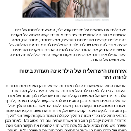
מעת לעת אנו שומעים על מקרים קורעי לב, המגיעים לפתחו של בית
המשפט או זוכים להתעניינות ציבורית מיוחדת. קשה לשמוע על מקרים
בהם ילדים נקרעים מסביבתם הטבעית, ממשפחתם, מחבריהם, ממה
שהיה מוכר להם מאז שנולדו. ילדים שנאלצים להתמודד עם החלטה של
הרשויות להרחיק את ההורה שלהם למדינה אחרת. במקרים מסוימים
הילד אפילו אינו דובר את שפת המקום והקשר היחיד שלו לאותה מדינה
הוא מוצאו של ההורה.
אזרחותו הישראלית של הילד אינה תעודת ביטוח
להורה הזר
הוראות החוק המאפשרות קבלת אזרחות ישראלית הן מצומצמות וברורות
והעובדה כי נולד לאדם ילד בעל אזרחות ישראלית, אינה חלק מהוראות
אלה. מדינת ישראל מאפשרת קבלת אזרחות ישראלית לבן זוג זר של אזרח
ישראלי בתנאים מסוימים.בן הזוג ידרש להגיש בקשה לקבלת מעמד, לצרף
תעודות ומסמכים והבקשה תבחן משנה לשנה עד אשר בתום ההליך יכול
בן הזוג הזר לבקש מעמד קבוע בישראל, אזרחות או תושבות קבע אם יעמוד
בתנאי החוק.לא בכדי מכונה ההליך לקבלת מעמד בעקבות קשר זוגי "הליך
מדורג". תחילה יקבל בן הזוג הזר אשרת שהיה ועבודה מסוג ב/1 ולאחר מכן
אשרה משופרת מסוג א/5. כל שנה נדרש הזוג להוכיח את הקשר הזוגי ואת
קיומו של מרכז חיים בישראל ובהתאם יקבל הזר את האשרה על פי הנוהל