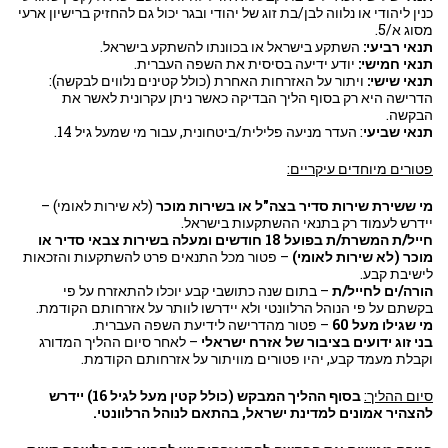
כנין ליהודי או נלווה לבן/בת זוג של יהודי ובגר יכול גם להחזיק ברישיון ארעי
מסוג א/5.
תנאי רביעי:
השתקע בישראל או בכוונתו להשתקע בישראל.
תנאי חמישי:
יודע ידיעה בסיסית את השפה העברית.
תנאי שישי:
ויתור על האזרחות האחרת (כולל קטינים נלווים לבקשה):
הדרישה היא רק בסוף הליך הבדיקה כאשר ניתן עקרונית לאשר את
הבקשה.
תנאי שביעי
: העדר מניעה פלילית/ביטחונית, עבור מי שמעל גיל 14.
פטורים מיוחדים עיקריים:
מי ששירת שירות סדיר בצה"ל או בשירות מוכר
(לא שירות לאומי) –
יידרש לעמוד רק בתנאי ההשתקעות בישראל.
חייל/ת המשרת/ת בפועל 18 חודשים ומעלה בשירות צבאי סדיר או
מוכר (לא שירות לאומי)
– פטור מכל התנאים פרט להשתקעות והזכאות
לישיבת קבע.
הורה/ים לחייל/ת
– בתום שנה כתושבי קבע יוכלו להתאזרח על פי
בקשתם על פי הנוהל הרלוונטי ולא יידרשו לוותר על אזרחותם הקודמת.
מי שגילו מעל 60
– פטור מהדרישה לידיעת השפה העברית.
בני זוג ידועים בציבור של אזרח ישראלי
– לאחר סיום ההליך המדורג
וקבלת מעמד קבע, יהיו פטורים מוויתור על אזרחותם הקודמת.
סיום ההליך:
בסוף ההליך המבקש (כולל קטין מעל לגיל 16) יידרש
להצהיר אמונים למדינת ישראל, בהתאם לנוהל הרלוונטי.