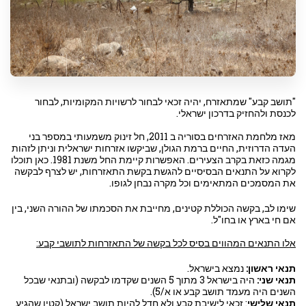
"תושב קבע" שמתאזרח, יהיה זכאי לבחור לרשויות המקומיות, לבחור
לכנסת ולהחזיק בדרכון ישראלי.
מאז מלחמת האזרחים בסוריה ב 2011, חל זינוק משמעותי במספר בני
העדה הדרוזית, החיים ברמת הגולן, שביקשו אזרחות ישראלית וניתן לזהות
מגמה כזאת בקרב הצעירים. האפשרות קיימת החל משנת 1981.
כאן תוכלו
לקרוא על התנאים הבסיסיים להגשת בקשת התאזרחות, יש לצרף לבקשה
את המסמכים המתאימים וכל מקרה נבחן לגופו.
שימו לב, בקשה הכוללת קטינים, מחייבת את הסכמתו של ההורה השני, בין
אם חי בארץ או בחו"ל.
אלו התנאים המהווים בסיס לכל בקשה של התאזרחות לתושבי קבע:
תנאי ראשון:
נמצא בישראל.
תנאי שני:
היה בישראל 3 מתוך 5 השנים שקדמו לבקשה (ובתנאי שבכל
השנים היה מעמד תושב קבע או א/5).
תנאי שלישי
: זכאי לישיבת קבע ולא חדל להיות תושב ישראל (קטין שהגיע