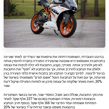
בהיבט העובדתי, השופטת דחתה את גרסאות שני הצדדים. לאחר שעיינה
בתכתובות וואטסאפ היא שוכנעה שהצעירה הפצירה בחברה להזמין אותה
לאימון ולהרכיב אותה. מאידך, נקבע, התובעת לא יכלה לכפות את עצמה
ולאלץ את הנתבע להרכיב אותה, וכך גם הנתבע לא "חטף" את התובעת
בניגוד לרצונה. לפיכך נקבע כי הנתבע חב בחבות אישית כלפי הצעירה בגין
פגיעתה, אך עם זאת על הנתבעת הוטל "אשם תורם" משמעותי בשיעור של
30%, וזאת מאחר שלקחה על עצמה סיכון או לפחות הפעילה שיקול דעת
שגוי.
את נזקי התובעת, שכללו כאב וסבל, הפסדי שכר, פגיעה בכושר השתכרות
והוצאות רפואיות, אמדה השופטת בסכום של 237 אלף שקל. לאחר
הפחתת אשמתה עמד הפיצוי של 166 אלף שקל. בנוסף חויב הנתבע
בהוצאות משפט ובשכר טרחת עו"ד בשיעור של 20%.