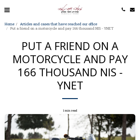
Home
Articles and cases that have reached our office
Put a friend on a motorcycle and pay 166 thousand NIS - YNET
PUT A FRIEND ON A
MOTORCYCLE AND PAY
166 THOUSAND NIS -
YNET
1 min read